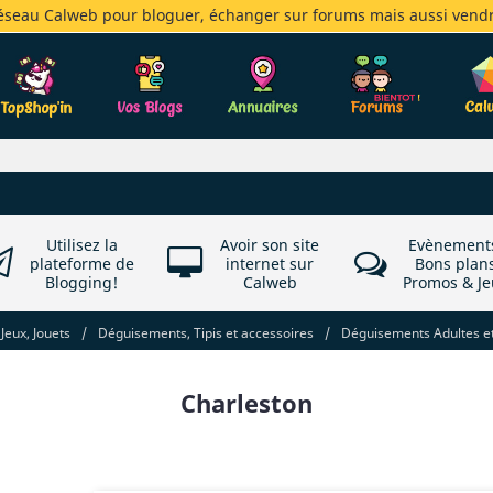
réseau Calweb pour bloguer, échanger sur forums mais aussi vendr
Utilisez la
Avoir son site
Evènement
plateforme de
internet sur
Bons plan
Blogging!
Calweb
Promos & Je
Jeux, Jouets
/
Déguisements, Tipis et accessoires
/
Déguisements Adultes et
Charleston