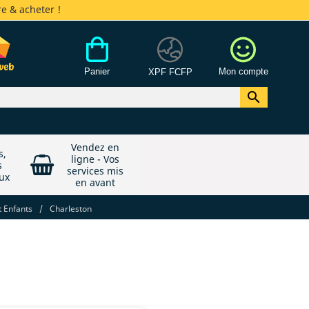
e & acheter !
Panier
Mon compte
XPF FCFP

Vendez en
s,
ligne - Vos
s
services mis
ux
en avant
 Enfants
/
Charleston