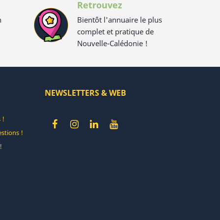
Retrouvez
n
Bientôt l'annuaire le plus
complet et pratique de
Nouvelle-Calédonie !
NEWSLETTERS & WEB
 !
stions !
!