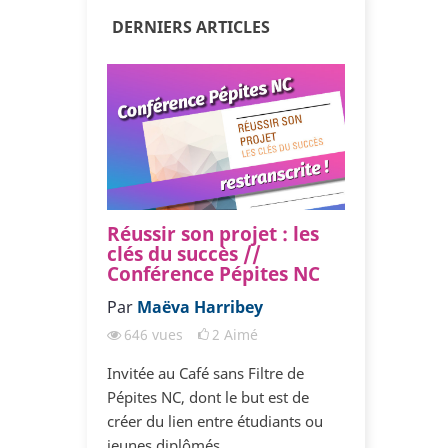
DERNIERS ARTICLES
[3/3] Pourquoi mes
Réussir son projet : les
[2/3] Pour
[3/3] P
relations ne marchent
clés du succès //
relations 
relatio
pas ?
Conférence Pépites NC
pas ?
pas ?
Par
Par
Coaching Bonheur
Maëva Harribey
Par
Par
Coachin
Coac
690
vues
646
vues
11
Aimé
2
Aimé
734
vues
690
vue
[TROISIEME PARTIE] Quand vous
Invitée au Café sans Filtre de
[DEUXIEME PA
[TROISIEM
êtes dans une relation amoureuse
Pépites NC, dont le but est de
êtes dans une 
êtes dans
avec quelqu’un qui vous est cher,
créer du lien entre étudiants ou
avec quelqu’un
avec quelq
retrouver
vous vous sentez...
jeunes diplômés...
vous vous sente
vous vous 