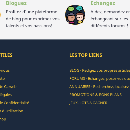
Bloguez
Echangez
Profitez d'une plateforme
Aidez, demandez e
de blog pour exprimez vos
échangeant sur les
talents et vos passions!
différents forums !
TILES
LES TOP LIENS
-nous
BLOG - Rédigez vos propres articles
pte
FORUMS - Echangez, posez vos que
de Calweb
ANNUAIRES - Recherchez, localisez 
légales
PROMOTIONS & BONS PLANS
de Confidentialité
JEUX, LOTS A GAGNER
 d'Utilisation
hop