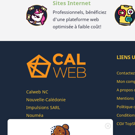
Sites Internet
Professionnels, bénéficiez
d'une plateforme web
optimisée à faible coût!
LIENS U
Contactez
Mon com
A propos 
Calweb NC
Mentions 
Nouvelle-Calédonie
Politique 
Impulsions SARL
Conditions
Nouméa
Italofa sur le plus grand réseau de
CGV TopS
Nouvelle-Calédonie 100% Caillou !