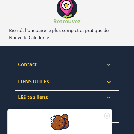
Retrouvez
Bientôt l'annuaire le plus complet et pratique de
Nouvelle-Calédonie !
Contact

LIENS UTILES

LES top liens

NEWSLETTERS & WEB
