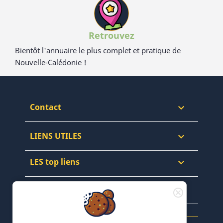
Retrouvez
Bientôt l'annuaire le plus complet et pratique de
Nouvelle-Calédonie !
Contact

LIENS UTILES

LES top liens

NEWSLETTERS & WEB
