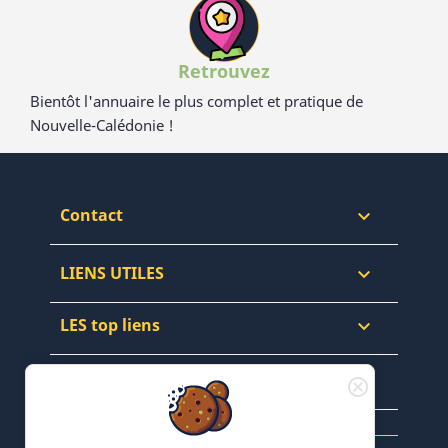
Retrouvez
Bientôt l'annuaire le plus complet et pratique de
Nouvelle-Calédonie !
Contact

LIENS UTILES

LES top liens

NEWSLETTERS & WEB
