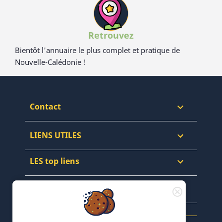
Retrouvez
Bientôt l'annuaire le plus complet et pratique de
Nouvelle-Calédonie !
Contact

LIENS UTILES

LES top liens

NEWSLETTERS & WEB
