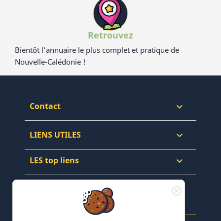
Retrouvez
Bientôt l'annuaire le plus complet et pratique de
Nouvelle-Calédonie !
Contact

LIENS UTILES

LES top liens

NEWSLETTERS & WEB
