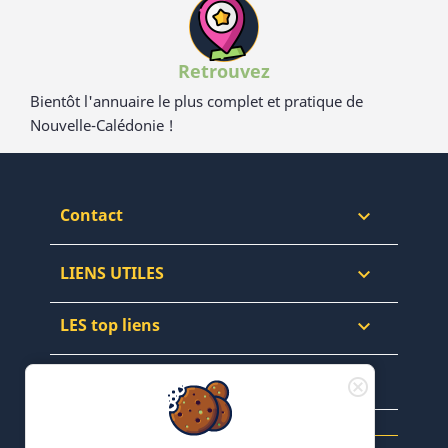
Retrouvez
Bientôt l'annuaire le plus complet et pratique de
Nouvelle-Calédonie !
Contact

LIENS UTILES

LES top liens

NEWSLETTERS & WEB
