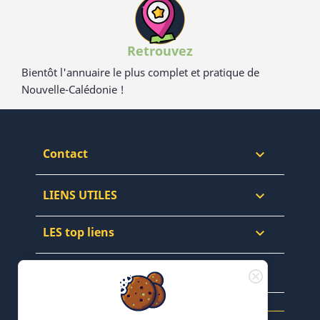
Retrouvez
Bientôt l'annuaire le plus complet et pratique de
Nouvelle-Calédonie !
Contact

LIENS UTILES

LES top liens

NEWSLETTERS & WEB
