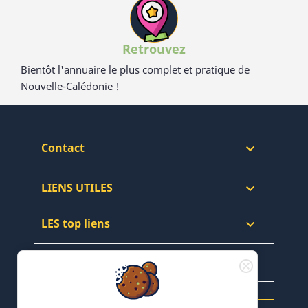
Retrouvez
Bientôt l'annuaire le plus complet et pratique de
Nouvelle-Calédonie !
Contact

LIENS UTILES

LES top liens

NEWSLETTERS & WEB
