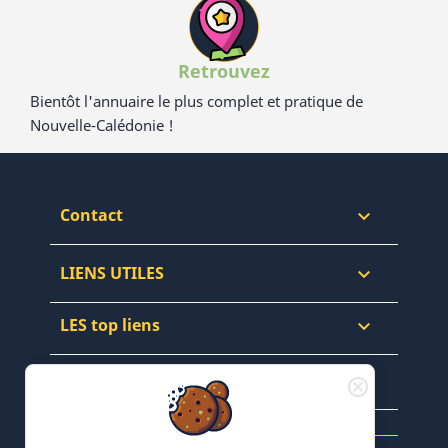
Retrouvez
Bientôt l'annuaire le plus complet et pratique de
Nouvelle-Calédonie !
Contact

LIENS UTILES

LES top liens

NEWSLETTERS & WEB
