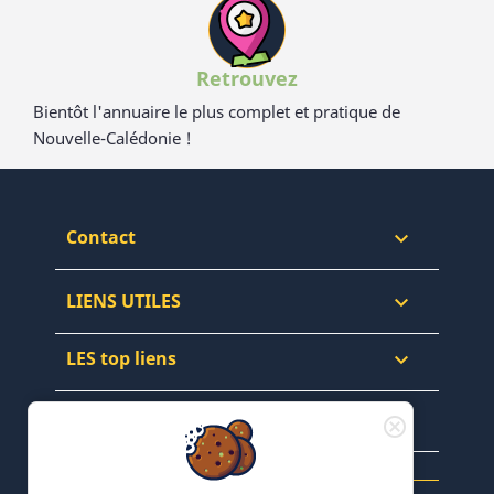
Retrouvez
Bientôt l'annuaire le plus complet et pratique de
Nouvelle-Calédonie !
Contact

LIENS UTILES

LES top liens

NEWSLETTERS & WEB
