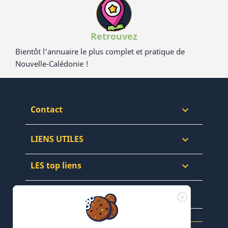
Retrouvez
Bientôt l'annuaire le plus complet et pratique de
Nouvelle-Calédonie !
Contact

LIENS UTILES

LES top liens

NEWSLETTERS & WEB
