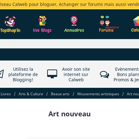
réseau Calweb pour bloguer, échanger sur forums mais aussi vendr
Utilisez la
Avoir son site
Evènement
plateforme de
internet sur
Bons plan
Blogging!
Calweb
Promos & Je
Livres
/
Arts & Culture
/
Beaux arts
/
Mouvements artistiques
/
Art no
Art nouveau