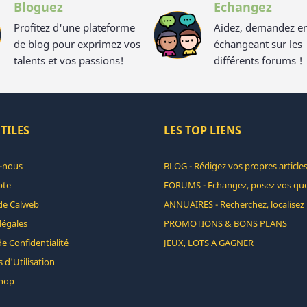
Bloguez
Echangez
Profitez d'une plateforme
Aidez, demandez e
de blog pour exprimez vos
échangeant sur les
talents et vos passions!
différents forums !
TILES
LES TOP LIENS
-nous
BLOG - Rédigez vos propres articles
pte
FORUMS - Echangez, posez vos que
de Calweb
ANNUAIRES - Recherchez, localisez 
légales
PROMOTIONS & BONS PLANS
de Confidentialité
JEUX, LOTS A GAGNER
 d'Utilisation
hop