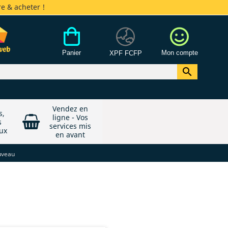
e & acheter !
Panier
Mon compte
XPF FCFP

Vendez en
s,
ligne - Vos
s
services mis
ux
en avant
uveau