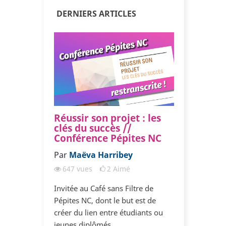
DERNIERS ARTICLES
[3/3] Pourquoi mes
Réussir son projet : les
[2/3] Pour
[3/3] P
relations ne marchent
clés du succès //
relations 
relatio
pas ?
Conférence Pépites NC
pas ?
pas ?
Par
Par
Coaching Bonheur
Maëva Harribey
Par
Par
Coachin
Coac
692
vues
647
vues
11
Aimé
2
Aimé
735
vues
692
vue
[TROISIEME PARTIE] Quand vous
Invitée au Café sans Filtre de
[DEUXIEME PA
[TROISIEM
êtes dans une relation amoureuse
Pépites NC, dont le but est de
êtes dans une 
êtes dans
avec quelqu’un qui vous est cher,
créer du lien entre étudiants ou
avec quelqu’un
avec quelq
retrouver
vous vous sentez...
jeunes diplômés...
vous vous sente
vous vous 