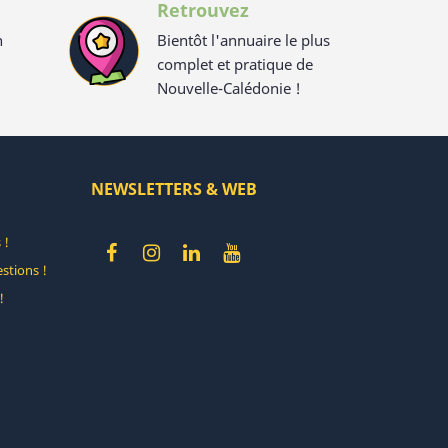
Retrouvez
n
Bientôt l'annuaire le plus
complet et pratique de
Nouvelle-Calédonie !
NEWSLETTERS & WEB
 !
stions !
!