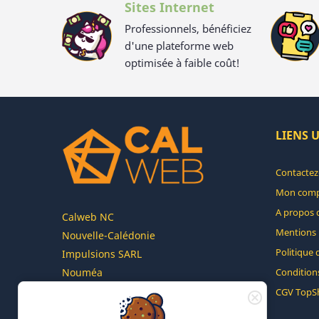
Sites Internet
Professionnels, bénéficiez
d'une plateforme web
optimisée à faible coût!
LIENS U
Contactez
Mon com
A propos 
Calweb NC
Mentions 
Nouvelle-Calédonie
Politique 
Impulsions SARL
Conditions
Nouméa
Italofa sur le plus grand réseau de
CGV TopS
Nouvelle-Calédonie 100% Caillou !