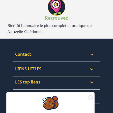
Retrouvez
Bientôt l'annuaire le plus complet et pratique de
Nouvelle-Calédonie !
Contact

LIENS UTILES

LES top liens

NEWSLETTERS & WEB
