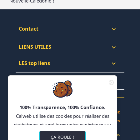
Nouvelle-Calédonie !
Contact

LIENS UTILES

LES top liens

NEWSLETTERS & WEB

100% Transparence, 100% Confiance.
Achetez, Vendez - Échangez en Forums - Bloguez
Calweb utilise des cookies pour réaliser des
- Partagez vos Recettes
statistiques et améliorer votre expérience sur
son site. En poursuivant votre navigation,
© 2022 CALWEB
-
Réalisation Impulsions
ÇA ROULE !